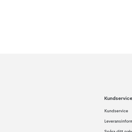
Kundservic
Kundservice
Leveransinfor
Spåra ditt pak