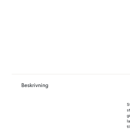
Beskrivning
S
s
g
l
t