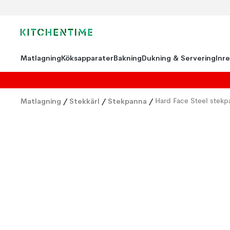
Matlagning
Köksapparater
Bakning
Dukning & Servering
Inr
Matlagning
/
Stekkärl
/
Stekpanna
/
Hard Face Steel stekp