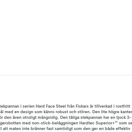
tekpannan i serien Hard Face Steel från Fiskars är tillverkad i rostfritt
tål med en design som känns robust och stilren. Den lite högre kante
ör den även otroligt mångsidig. Den tåliga stekpannan har en tjock 3-
agersbotten med non-stick-beläggningen Hardtec Superior+™ som se
ill att maten inte bränner fast samtidigt som den ger en både effektiv