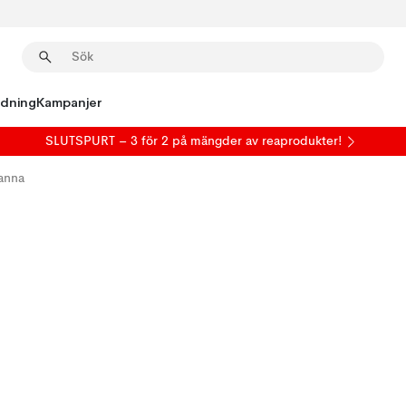
edning
Kampanjer
SLUTSPURT – 3 för 2 på mängder av reaprodukter!
anna