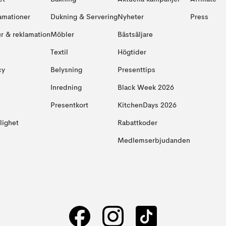
amationer
Dukning & Servering
Nyheter
Press
ur & reklamation
Möbler
Bästsäljare
Textil
Högtider
cy
Belysning
Presenttips
Inredning
Black Week 2026
Presentkort
KitchenDays 2026
glighet
Rabattkoder
Medlemserbjudanden