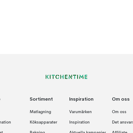
e
Sortiment
Inspiration
Om oss
Matlagning
Varumärken
Om oss
mation
Köksapparater
Inspiration
Det ansvars
et
Bakning
Aktuella kampanjer
Affiliate