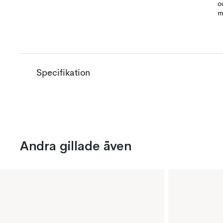
o
m
Specifikation
Andra gillade även