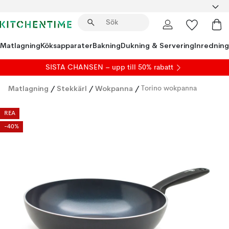
Matlagning
Köksapparater
Bakning
Dukning & Servering
Inredning
SISTA CHANSEN – upp till 50% rabatt
Matlagning
/
Stekkärl
/
Wokpanna
/
Torino wokpanna
REA
-40%