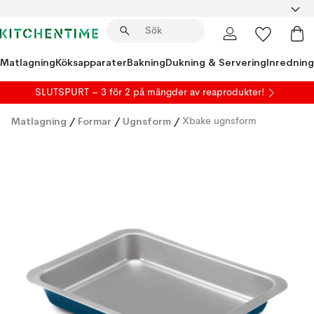
Matlagning
Köksapparater
Bakning
Dukning & Servering
Inredning
SLUTSPURT – 3 för 2 på mängder av reaprodukter!
Matlagning
/
Formar
/
Ugnsform
/
Xbake ugnsform