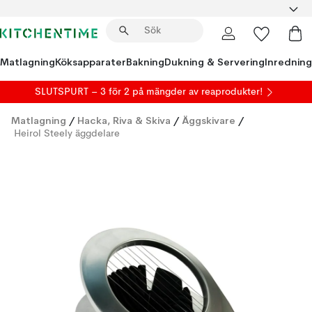
Matlagning
Köksapparater
Bakning
Dukning & Servering
Inredning
SLUTSPURT – 3 för 2 på mängder av reaprodukter!
Matlagning
/
Hacka, Riva & Skiva
/
Äggskivare
/
Heirol Steely äggdelare