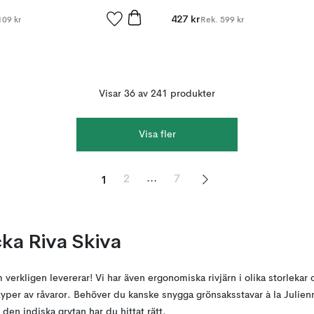
427 kr
109 kr
Rek.
599 kr
Visar 36 av 241 produkter
Visa fler
1
...
2
7
ka Riva Skiva
verkligen levererar! Vi har även ergonomiska rivjärn i olika storlekar
a typer av råvaror. Behöver du kanske snygga grönsaksstavar à la Julienn
ll den indiska grytan har du hittat rätt.