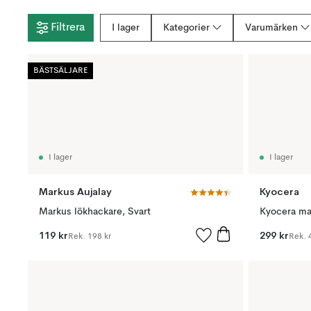
Filtrera
I lager
Kategorier
Varumärken
BÄSTSÄLJARE
I lager
I lager
Markus Aujalay
Kyocera
Markus lökhackare, Svart
Kyocera man
119 kr
299 kr
Rek.
198 kr
Rek.