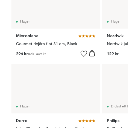
I lager
I lager
Microplane
Nordwik
Gourmet rivjärn fint 31 cm, Black
296 kr
129 kr
Rek.
469 kr
I lager
Endast ett f
Dorre
Philips