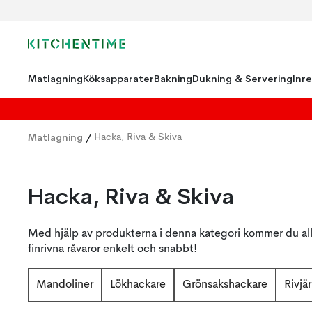
Matlagning
Köksapparater
Bakning
Dukning & Servering
Inr
Matlagning
/
Hacka, Riva & Skiva
Hacka, Riva & Skiva
Med hjälp av produkterna i denna kategori kommer du all
finrivna råvaror enkelt och snabbt!
Mandoliner
Lökhackare
Grönsakshackare
Rivjä