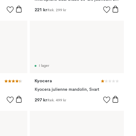
221 kr
Rek.
299 kr
I lager
Kyocera
Kyocera julienne mandolin, Svart
297 kr
Rek.
499 kr