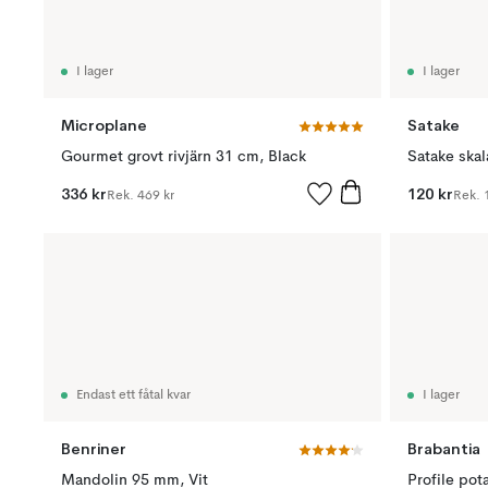
I lager
I lager
Microplane
Satake
Gourmet grovt rivjärn 31 cm, Black
Satake skal
336 kr
120 kr
Rek.
469 kr
Rek.
Endast ett fåtal kvar
I lager
Benriner
Brabantia
Mandolin 95 mm, Vit
Profile pota