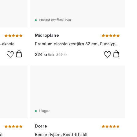
Endast ett fåtal kvar
Microplane
l-akacia
Premium classic zestjärn 32 cm, Eucalyptus green
224 kr
Rek.
349 kr
I lager
Dorre
ut
Reese rivjärn, Rostfritt stål