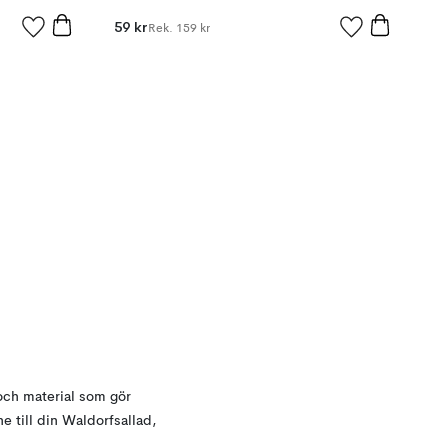
59 kr
Rek.
159 kr
 och material som gör
e till din Waldorfsallad,