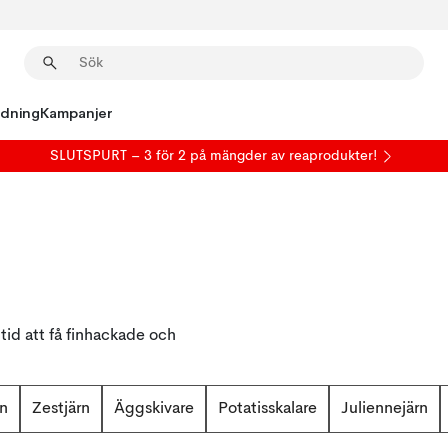
edning
Kampanjer
SLUTSPURT – 3 för 2 på mängder av reaprodukter!
tid att få finhackade och
rn
Zestjärn
Äggskivare
Potatisskalare
Juliennejärn