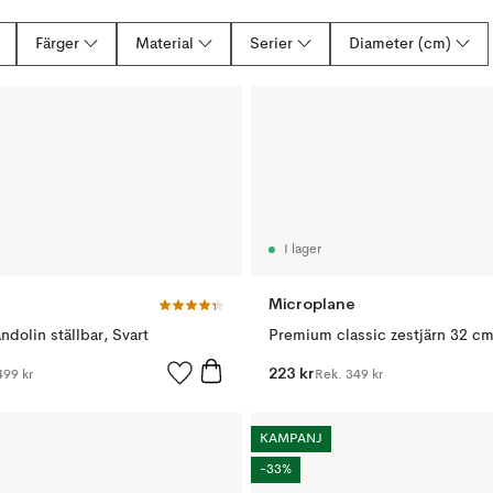
Färger
Material
Serier
Diameter (cm)
I lager
Microplane
dolin ställbar, Svart
Premium classic zestjärn 32 cm
223 kr
499 kr
Rek.
349 kr
KAMPANJ
-33%