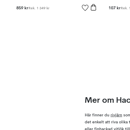
859 kr
107 kr
Rek.
1 349 kr
Rek.
Mer om Hac
Här finner du
rivjärn
som 
det enkelt att riva olik
eller finhackad vitlök ti