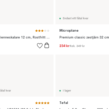
Endast ett fåtal kvar
Microplane
Nordwik julienneskalare 12 cm, Rostfritt stål
234 kr
Rek.
349 kr
åtal kvar
I lager
Tefal