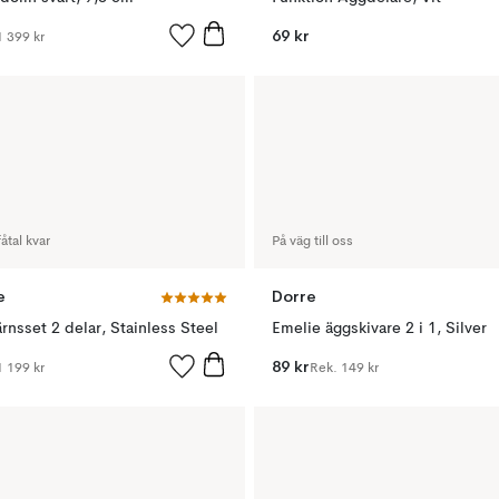
69 kr
1 399 kr
åtal kvar
På väg till oss
e
Dorre
ärnsset 2 delar, Stainless Steel
Emelie äggskivare 2 i 1, Silver
89 kr
1 199 kr
Rek.
149 kr