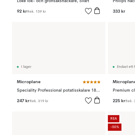
Loke lök- och grönsakshackare, Svart
Philips ha
92 kr
333 kr
Rek.
159 kr
I lager
Endast ett f
Microplane
Microplan
Speciality Professional potatisskalare 18,5 cm, Black
247 kr
225 kr
Rek.
319 kr
Rek.
REA
-50%