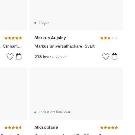
I lager
Markus Aujalay
Premium classic zestjärn 32 cm, Cinnamon orange
Markus universalhackare, Svart
218 kr
Rek.
298 kr
Endast ett fåtal kvar
Microplane