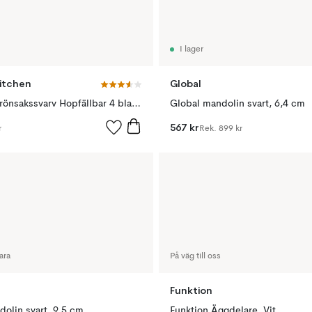
I lager
itchen
Global
Spiralizer grönsakssvarv Hopfällbar 4 blad, Vit-grön
Global mandolin svart, 6,4 cm
567 kr
r
Rek.
899 kr
ara
På väg till oss
Funktion
olin svart, 9,5 cm
Funktion Äggdelare, Vit