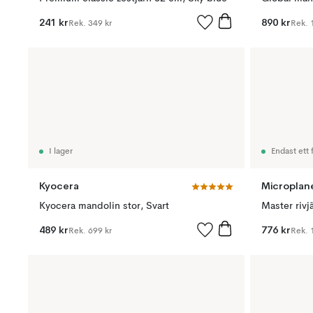
241 kr
890 kr
Rek.
349 kr
Rek.
I lager
Endast ett f
Kyocera
Microplan
Kyocera mandolin stor, Svart
Master rivj
489 kr
776 kr
Rek.
699 kr
Rek.