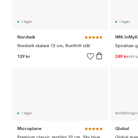
I lager
I lager
Nordwik
IMK InMyK
Nordwik skalare 12 cm, Rostfritt stål
129 kr
249 kr
499 k
I lager
Beställningsv
Microplane
Global
Premium classic zestjärn 32 cm, Sky blue
Global mand