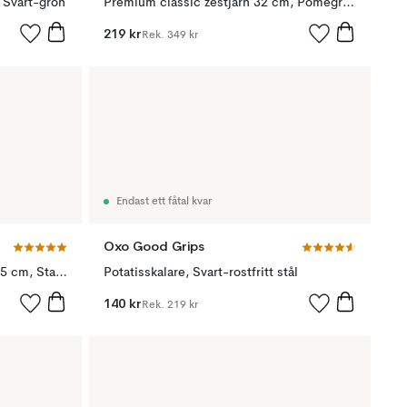
 Svart-grön
Premium classic zestjärn 32 cm, Pomegranate red
219 kr
Rek.
349 kr
Endast ett fåtal kvar
Oxo Good Grips
Microplane Classic zestjärn 31,5 cm, Stainless Steel
Potatisskalare, Svart-rostfritt stål
140 kr
Rek.
219 kr