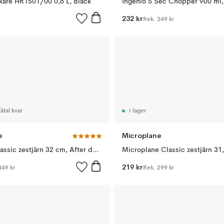
ckare HR1501/00 0,6 L, Black
Ingenio 5 Sec Chopper 900 ml,
232 kr
Rek.
349 kr
åtal kvar
I lager
e
Microplane
Premium classic zestjärn 32 cm, After dark grey
219 kr
349 kr
Rek.
299 kr