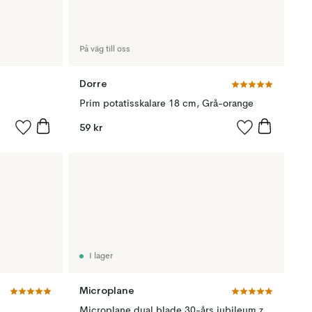
På väg till oss
Dorre
Prim potatisskalare 18 cm, Grå-orange
59 kr
I lager
Microplane
Microplane dual blade 30-års jubileum zestjärn, Stainless steel