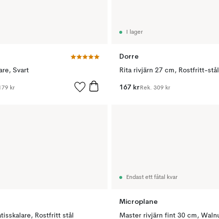
I lager
Dorre
are, Svart
Rita rivjärn 27 cm, Rostfritt-stå
167 kr
179 kr
Rek.
309 kr
Endast ett fåtal kvar
Microplane
tisskalare, Rostfritt stål
Master rivjärn fint 30 cm, Waln