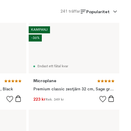
Popularitet
241
träffar
KAMPANJ
-36%
Endast ett fåtal kvar
Microplane
, Black
Premium classic zestjärn 32 cm, Sage green
223 kr
Rek.
349 kr