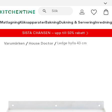
Matlagning
Köksapparater
Bakning
Dukning & Servering
Inredning
SISTA CHANSEN – upp till 50% rabatt
Varumärken
/
House Doctor
/
Ledge hylla 43 cm