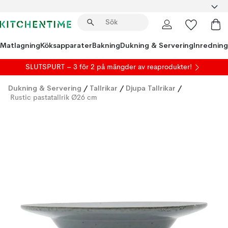
Matlagning
Köksapparater
Bakning
Dukning & Servering
Inredning
SLUTSPURT – 3 för 2 på mängder av reaprodukter!
Dukning & Servering
/
Tallrikar
/
Djupa Tallrikar
/
Rustic pastatallrik Ø26 cm