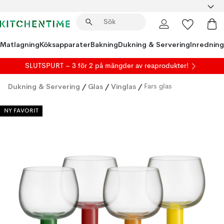
Matlagning
Köksapparater
Bakning
Dukning & Servering
Inredning
SLUTSPURT – 3 för 2 på mängder av reaprodukter!
Dukning & Servering
/
Glas
/
Vinglas
/
Fars glas
NY FAVORIT