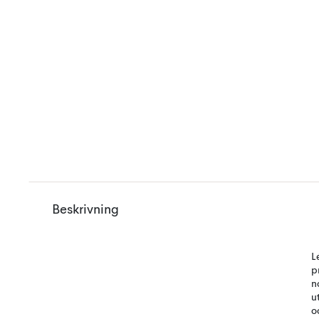
Beskrivning
L
p
n
u
o