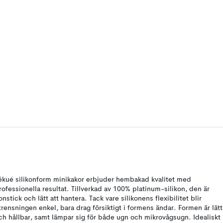
ékué silikonform minikakor erbjuder hembakad kvalitet med
rofessionella resultat. Tillverkad av 100% platinum-silikon, den är
onstick och lätt att hantera. Tack vare silikonens flexibilitet blir
trensningen enkel, bara drag försiktigt i formens ändar. Formen är lätt
ch hållbar, samt lämpar sig för både ugn och mikrovågsugn. Idealiskt