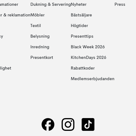
amationer
Dukning & Servering
Nyheter
Press
ur & reklamation
Möbler
Bästsäljare
Textil
Högtider
cy
Belysning
Presenttips
Inredning
Black Week 2026
Presentkort
KitchenDays 2026
glighet
Rabattkoder
Medlemserbjudanden