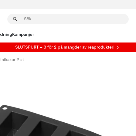
edning
Kampanjer
SLUTSPURT – 3 för 2 på mängder av reaprodukter!
inikakor 9 st