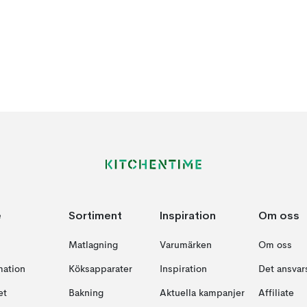
e
Sortiment
Inspiration
Om oss
Matlagning
Varumärken
Om oss
mation
Köksapparater
Inspiration
Det ansvars
et
Bakning
Aktuella kampanjer
Affiliate