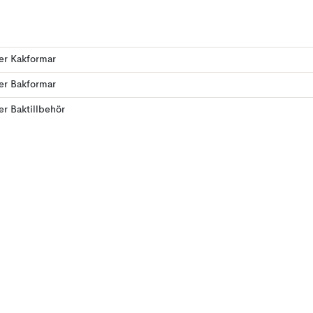
ler Kakformar
ler Bakformar
ler Baktillbehör