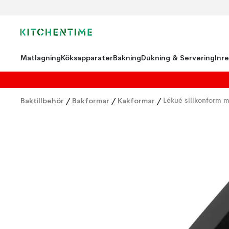
Matlagning
Köksapparater
Bakning
Dukning & Servering
Inr
Baktillbehör
/
Bakformar
/
Kakformar
/
Lékué silikonform m