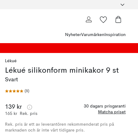
Nyheter
Varumärken
Inspiration
Lékué
Lékué silikonform minikakor 9 st
Svart
(
5
)
139 kr
30 dagars prisgaranti
Matcha priset
165 kr
Rek. pris
Rek. pris är ett av leverantören rekommenderat pris på
marknaden och är inte vårt tidigare pris.