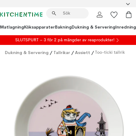
Matlagning
Köksapparater
Bakning
Dukning & Servering
Inredning
SLUTSPURT – 3 för 2 på mängder av reaprodukter!
Dukning & Servering
/
Tallrikar
/
Assiett
/
Too-ticki tallrik