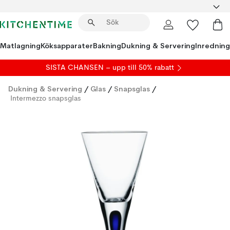
Matlagning
Köksapparater
Bakning
Dukning & Servering
Inredning
SISTA CHANSEN – upp till 50% rabatt
Dukning & Servering
/
Glas
/
Snapsglas
/
Intermezzo snapsglas