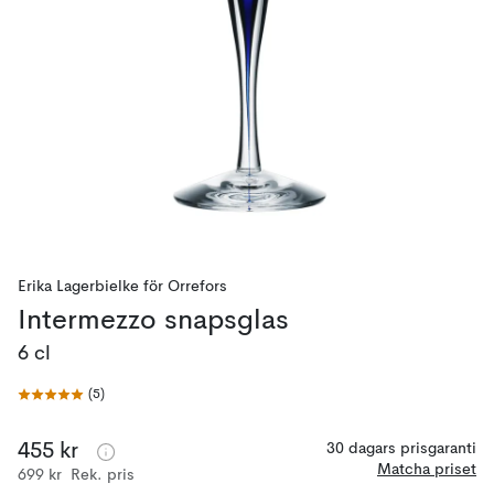
Erika Lagerbielke
för
Orrefors
Intermezzo snapsglas
6 cl
(
5
)
455 kr
30 dagars prisgaranti
Matcha priset
699 kr
Rek. pris