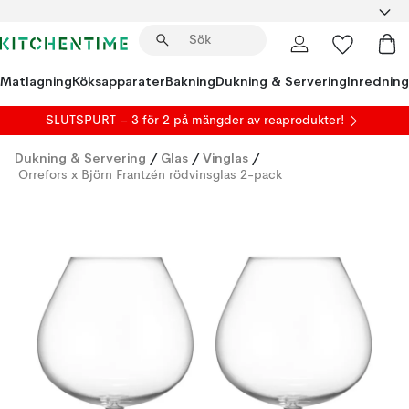
Matlagning
Köksapparater
Bakning
Dukning & Servering
Inredning
SLUTSPURT – 3 för 2 på mängder av reaprodukter!
Dukning & Servering
/
Glas
/
Vinglas
/
Orrefors x Björn Frantzén rödvinsglas 2-pack