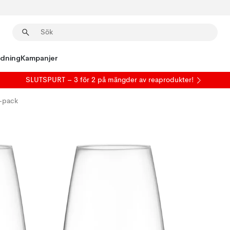
edning
Kampanjer
SLUTSPURT – 3 för 2 på mängder av reaprodukter!
2-pack