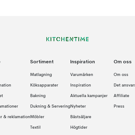
e
Sortiment
Inspiration
Om oss
Matlagning
Varumärken
Om oss
mation
Köksapparater
Inspiration
Det ansvars
et
Bakning
Aktuella kampanjer
Affiliate
amationer
Dukning & Servering
Nyheter
Press
ur & reklamation
Möbler
Bästsäljare
Textil
Högtider