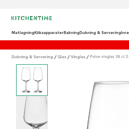
Matlagning
Köksapparater
Bakning
Dukning & Servering
Inr
Dukning & Servering
/
Glas
/
Vinglas
/
Pulse vinglas 38 cl 