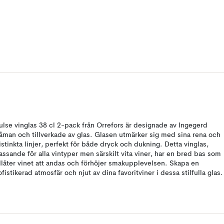
ulse vinglas 38 cl 2-pack från Orrefors är designade av Ingegerd
åman och tillverkade av glas. Glasen utmärker sig med sina rena och
istinkta linjer, perfekt för både dryck och dukning. Detta vinglas,
assande för alla vintyper men särskilt vita viner, har en bred bas som
illåter vinet att andas och förhöjer smakupplevelsen. Skapa en
ofistikerad atmosfär och njut av dina favoritviner i dessa stilfulla glas.