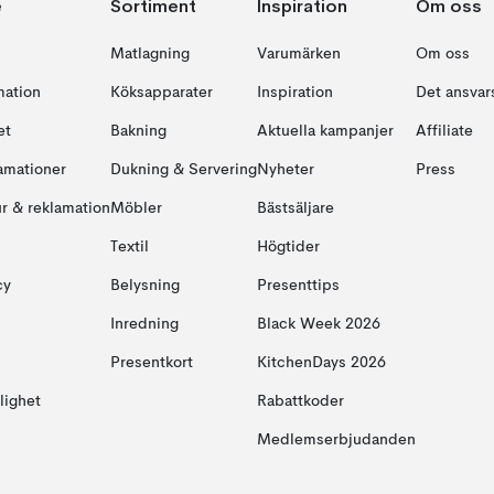
e
Sortiment
Inspiration
Om oss
Matlagning
Varumärken
Om oss
mation
Köksapparater
Inspiration
Det ansvars
et
Bakning
Aktuella kampanjer
Affiliate
amationer
Dukning & Servering
Nyheter
Press
ur & reklamation
Möbler
Bästsäljare
Textil
Högtider
cy
Belysning
Presenttips
Inredning
Black Week 2026
Presentkort
KitchenDays 2026
glighet
Rabattkoder
Medlemserbjudanden