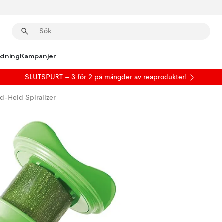
edning
Kampanjer
SLUTSPURT – 3 för 2 på mängder av reaprodukter!
d-Held Spiralizer