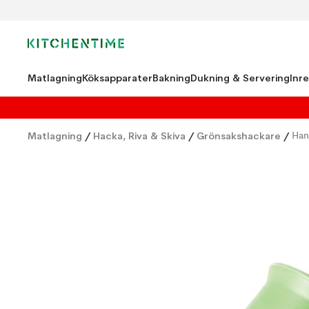
Matlagning
Köksapparater
Bakning
Dukning & Servering
Inr
Matlagning
/
Hacka, Riva & Skiva
/
Grönsakshackare
/
Han