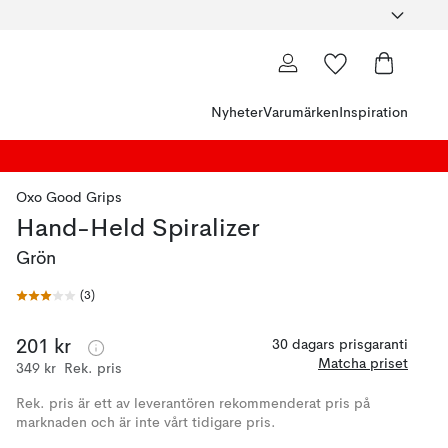
Nyheter
Varumärken
Inspiration
Oxo Good Grips
Hand-Held Spiralizer
Grön
(
3
)
201 kr
30 dagars prisgaranti
Matcha priset
349 kr
Rek. pris
Rek. pris är ett av leverantören rekommenderat pris på
marknaden och är inte vårt tidigare pris.