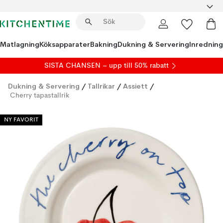
Matlagning
Köksapparater
Bakning
Dukning & Servering
Inredning
SISTA CHANSEN – upp till 50% rabatt
Dukning & Servering
/
Tallrikar
/
Assiett
/
Cherry tapastallrik
NY FAVORIT