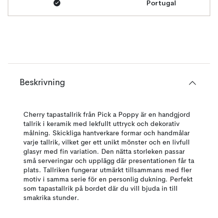
Portugal
Beskrivning
Cherry tapastallrik från Pick a Poppy är en handgjord
tallrik i keramik med lekfullt uttryck och dekorativ
målning. Skickliga hantverkare formar och handmålar
varje tallrik, vilket ger ett unikt mönster och en livfull
glasyr med fin variation. Den nätta storleken passar
små serveringar och upplägg där presentationen får ta
plats. Tallriken fungerar utmärkt tillsammans med fler
motiv i samma serie för en personlig dukning. Perfekt
som tapastallrik på bordet där du vill bjuda in till
smakrika stunder.