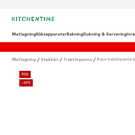
Matlagning
Köksapparater
Bakning
Dukning & Servering
Inr
Matlagning
/
Stekkärl
/
Traktörpanna
/
Roya traktörpanna 
REA
-39%