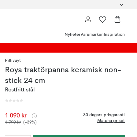
Nyheter
Varumärken
Inspiration
Pillivuyt
Roya traktörpanna keramisk non-
stick 24 cm
Rostfritt stål
1 090 kr
30 dagars prisgaranti
Matcha priset
1 799 kr
(-39%)