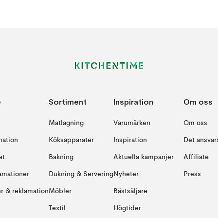
e
Sortiment
Inspiration
Om oss
Matlagning
Varumärken
Om oss
mation
Köksapparater
Inspiration
Det ansvars
et
Bakning
Aktuella kampanjer
Affiliate
amationer
Dukning & Servering
Nyheter
Press
ur & reklamation
Möbler
Bästsäljare
Textil
Högtider