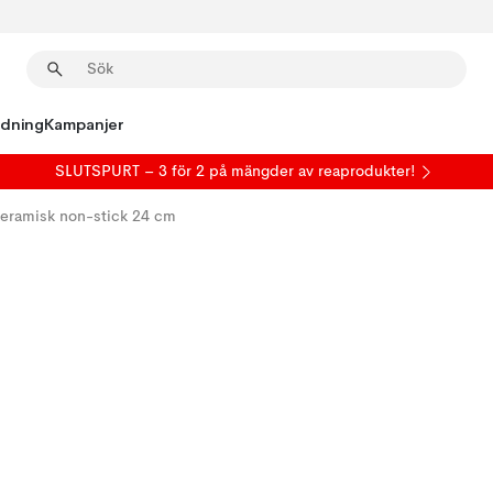
edning
Kampanjer
SLUTSPURT – 3 för 2 på mängder av reaprodukter!
keramisk non-stick 24 cm