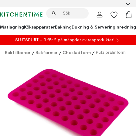
Matlagning
Köksapparater
Bakning
Dukning & Servering
Inredning
SLUTSPURT – 3 för 2 på mängder av reaprodukter!
Baktillbehör
/
Bakformar
/
Chokladform
/
Pufz pralinform