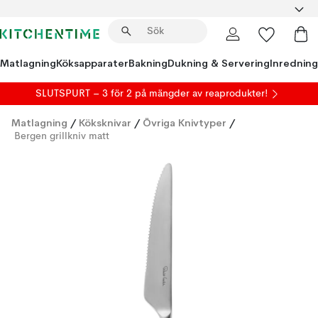
Matlagning
Köksapparater
Bakning
Dukning & Servering
Inredning
SLUTSPURT – 3 för 2 på mängder av reaprodukter!
Matlagning
/
Köksknivar
/
Övriga Knivtyper
/
Bergen grillkniv matt