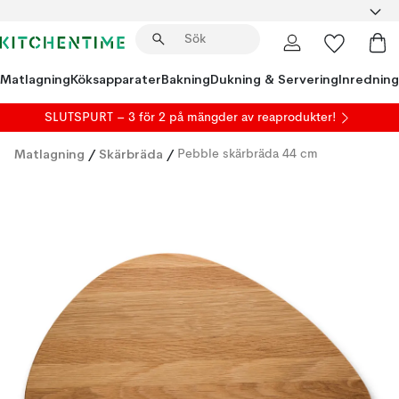
Matlagning
Köksapparater
Bakning
Dukning & Servering
Inredning
SLUTSPURT – 3 för 2 på mängder av reaprodukter!
Matlagning
/
Skärbräda
/
Pebble skärbräda 44 cm