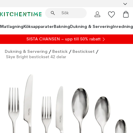
Matlagning
Köksapparater
Bakning
Dukning & Servering
Inredning
SISTA CHANSEN – upp till 50% rabatt
Dukning & Servering
/
Bestick
/
Bestickset
/
Skye Bright bestickset 42 delar