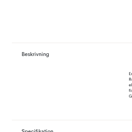
Beskrivning
E
R
e
f
G
Specifikation