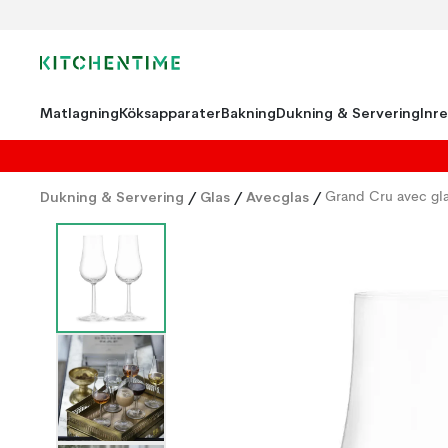
Matlagning
Köksapparater
Bakning
Dukning & Servering
Inr
Dukning & Servering
/
Glas
/
Avecglas
/
Grand Cru avec gl