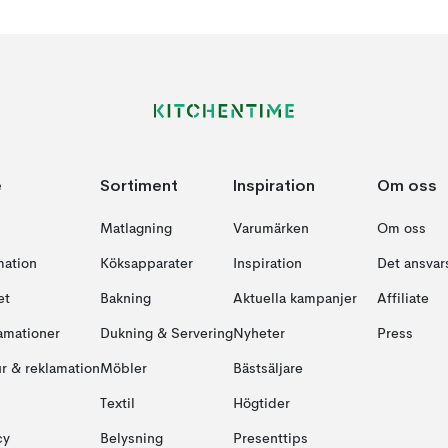
e
Sortiment
Inspiration
Om oss
Matlagning
Varumärken
Om oss
mation
Köksapparater
Inspiration
Det ansvars
et
Bakning
Aktuella kampanjer
Affiliate
amationer
Dukning & Servering
Nyheter
Press
ur & reklamation
Möbler
Bästsäljare
Textil
Högtider
cy
Belysning
Presenttips