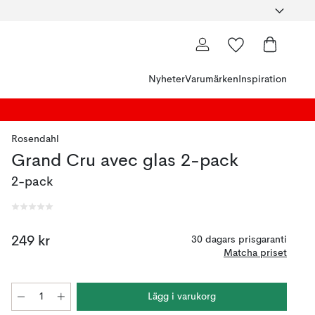
Nyheter
Varumärken
Inspiration
Rosendahl
Grand Cru avec glas 2-pack
2-pack
249 kr
30 dagars prisgaranti
Matcha priset
Lägg i varukorg