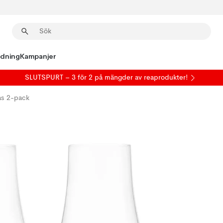
edning
Kampanjer
SLUTSPURT – 3 för 2 på mängder av reaprodukter!
as 2-pack