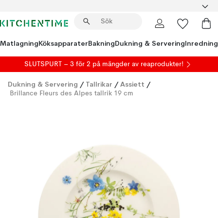
Matlagning
Köksapparater
Bakning
Dukning & Servering
Inredning
SLUTSPURT – 3 för 2 på mängder av reaprodukter!
Dukning & Servering
/
Tallrikar
/
Assiett
/
Brillance Fleurs des Alpes tallrik 19 cm