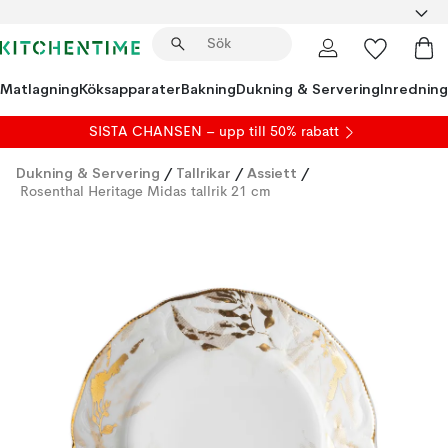
Matlagning
Köksapparater
Bakning
Dukning & Servering
Inredning
SISTA CHANSEN – upp till 50% rabatt
Dukning & Servering
/
Tallrikar
/
Assiett
/
Rosenthal Heritage Midas tallrik 21 cm