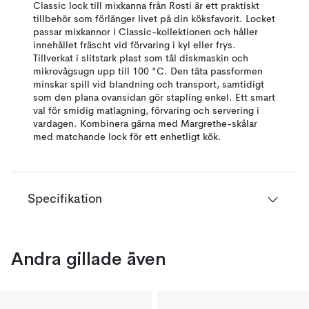
Classic lock till mixkanna från Rosti är ett praktiskt
tillbehör som förlänger livet på din köksfavorit. Locket
passar mixkannor i Classic-kollektionen och håller
innehållet fräscht vid förvaring i kyl eller frys.
Tillverkat i slitstark plast som tål diskmaskin och
mikrovågsugn upp till 100 °C. Den täta passformen
minskar spill vid blandning och transport, samtidigt
som den plana ovansidan gör stapling enkel. Ett smart
val för smidig matlagning, förvaring och servering i
vardagen. Kombinera gärna med Margrethe-skålar
med matchande lock för ett enhetligt kök.
Specifikation
Andra gillade även