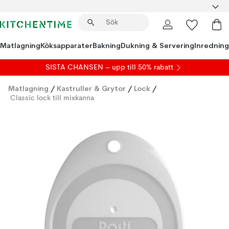
Matlagning
Köksapparater
Bakning
Dukning & Servering
Inredning
SISTA CHANSEN – upp till 50% rabatt
Matlagning
/
Kastruller & Grytor
/
Lock
/
Classic lock till mixkanna