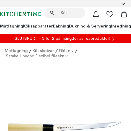
Matlagning
Köksapparater
Bakning
Dukning & Servering
Inredning
SLUTSPURT – 3 för 2 på mängder av reaprodukter!
Matlagning
/
Köksknivar
/
Filékniv
/
Satake Houcho Flexibel fileékniv