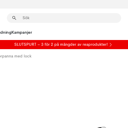
edning
Kampanjer
SLUTSPURT – 3 för 2 på mängder av reaprodukter!
örpanna med lock