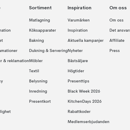
e
Sortiment
Inspiration
Om oss
Matlagning
Varumärken
Om oss
mation
Köksapparater
Inspiration
Det ansvars
et
Bakning
Aktuella kampanjer
Affiliate
amationer
Dukning & Servering
Nyheter
Press
ur & reklamation
Möbler
Bästsäljare
Textil
Högtider
cy
Belysning
Presenttips
Inredning
Black Week 2026
Presentkort
KitchenDays 2026
glighet
Rabattkoder
Medlemserbjudanden