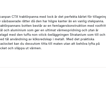
canpan CTX traktörpanna med lock är det perfekta kärlet för tillagnin
v såsbaserade rätter då den har högre kanter än en vanlig stekpanna.
raktörpannans botten består av en femlagerskonstruktion med rostfrit
tål och aluminium som ger en ultimat värmespridning och ytan är
elagd med den tuffa non-stick-beläggningen Stratanium som till och
ed tål användning av köksredskap i metall. Med det praktiska
laslocket kan du dessutom titta till maten utan att behöva lyfta på
ocket och släppa ut värmen.