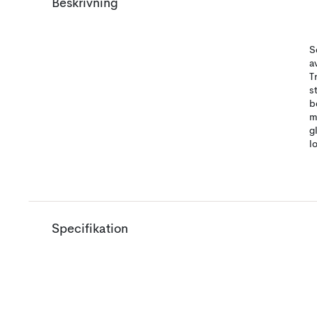
Beskrivning
S
a
T
s
b
m
g
l
Specifikation