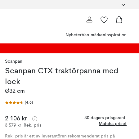
Nyheter
Varumärken
Inspiration
Scanpan
Scanpan CTX traktörpanna med
lock
Ø32 cm
(
4.6
)
2 106 kr
30 dagars prisgaranti
Matcha priset
3 579 kr
Rek. pris
Rek. pris är ett av leverantören rekommenderat pris på