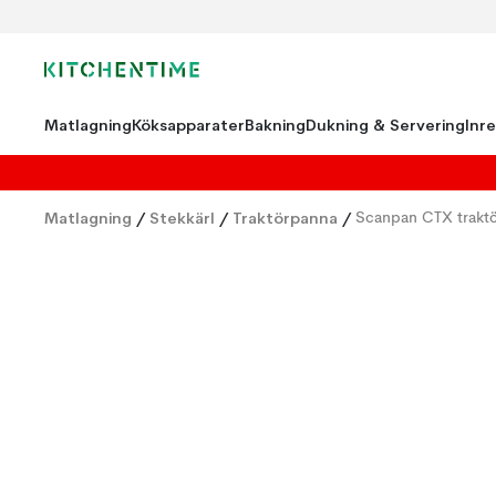
Matlagning
Köksapparater
Bakning
Dukning & Servering
Inr
Matlagning
/
Stekkärl
/
Traktörpanna
/
Scanpan CTX trakt