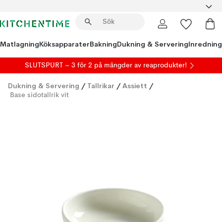
Matlagning
Köksapparater
Bakning
Dukning & Servering
Inredning
SLUTSPURT – 3 för 2 på mängder av reaprodukter!
Dukning & Servering
/
Tallrikar
/
Assiett
/
Base sidotallrik vit