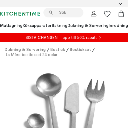
Matlagning
Köksapparater
Bakning
Dukning & Servering
Inredning
SISTA CHANSEN – upp till 50% rabatt
Dukning & Servering
/
Bestick
/
Bestickset
/
La Mère bestickset 24 delar