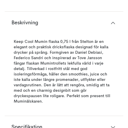
Beskrivning
Keep Cool Mumin flaska 0,75 l från Stelton är en
elegant och praktisk dricksflaska designad för kalla
drycker på språng. Formgiven av Daniel Debiasi,
Federico Sandri och inspirerad av Tove Jansson
fångar flaskan Mumintrollets lekfulla värld i varje
detalj. Tillverkad i rostfritt stål med god
isoleringsförmåga, håller den smoothies, juice och
iste kalla under längre promenader, utflykter eller
vardagsrutinen. Den är lätt att rengöra, smidig att ta
med och en charmig designbit som gör
dryckespausen lite roligare. Perfekt som present till
Muminälskaren.
Specifikation