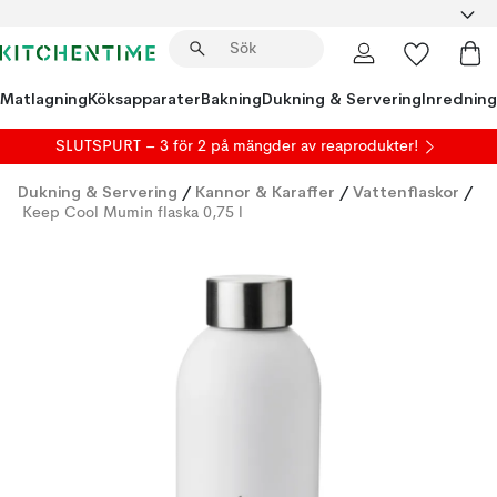
Matlagning
Köksapparater
Bakning
Dukning & Servering
Inredning
SLUTSPURT – 3 för 2 på mängder av reaprodukter!
Dukning & Servering
/
Kannor & Karaffer
/
Vattenflaskor
/
Keep Cool Mumin flaska 0,75 l