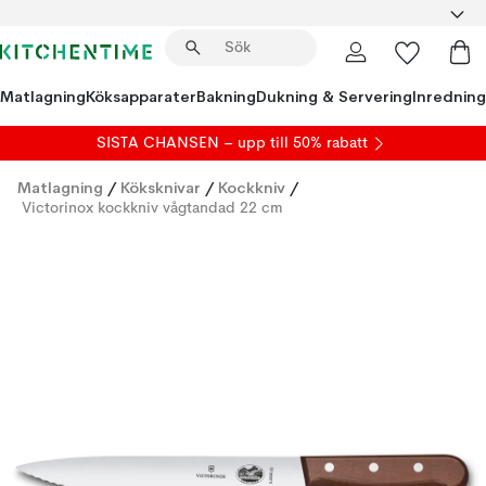
Matlagning
Köksapparater
Bakning
Dukning & Servering
Inredning
SISTA CHANSEN – upp till 50% rabatt
Matlagning
/
Köksknivar
/
Kockkniv
/
Victorinox kockkniv vågtandad 22 cm