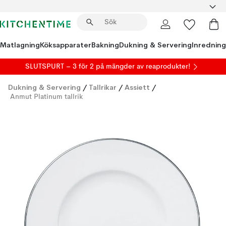
Matlagning
Köksapparater
Bakning
Dukning & Servering
Inredning
SLUTSPURT – 3 för 2 på mängder av reaprodukter!
Dukning & Servering
/
Tallrikar
/
Assiett
/
Anmut Platinum tallrik