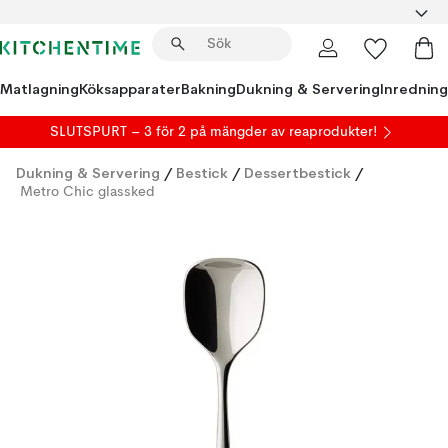
Matlagning
Köksapparater
Bakning
Dukning & Servering
Inredning
SLUTSPURT – 3 för 2 på mängder av reaprodukter!
Dukning & Servering
/
Bestick
/
Dessertbestick
/
Metro Chic glassked