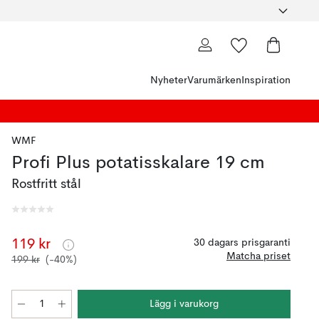
Nyheter
Varumärken
Inspiration
WMF
Profi Plus potatisskalare 19 cm
Rostfritt stål
119 kr
30 dagars prisgaranti
Matcha priset
199 kr
(-40%)
Lägg i varukorg