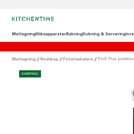
Matlagning
Köksapparater
Bakning
Dukning & Servering
Inr
Matlagning
/
Redskap
/
Potatisskalare
/
Profi Plus potatis
KAMPANJ