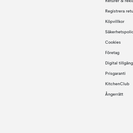
Returer & rekl
Registrera ret
Köpvillkor
Säkerhetspoli
Cookies
Företag
Digital tillgän
Prisgaranti
KitchenClub
Ångerrätt