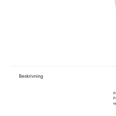
Beskrivning
P
P
u