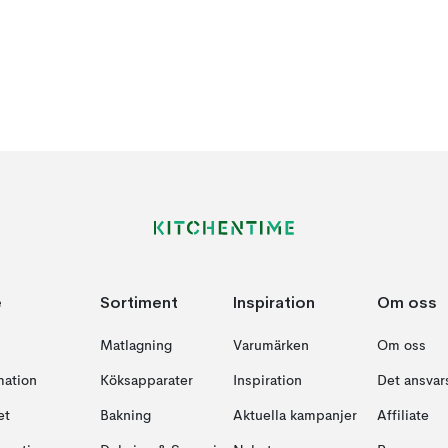
e
Sortiment
Inspiration
Om oss
Matlagning
Varumärken
Om oss
mation
Köksapparater
Inspiration
Det ansvars
et
Bakning
Aktuella kampanjer
Affiliate