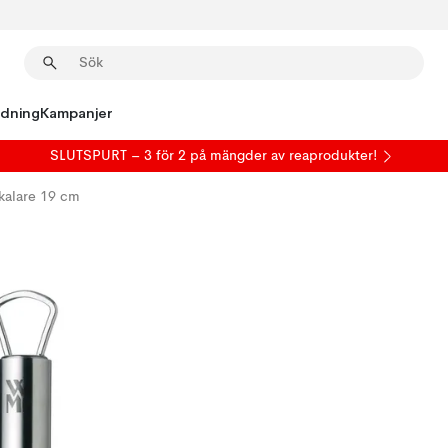
edning
Kampanjer
SLUTSPURT – 3 för 2 på mängder av reaprodukter!
skalare 19 cm