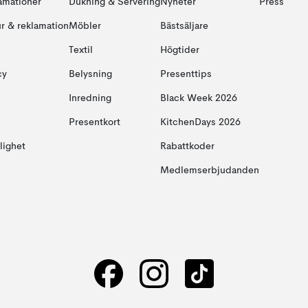
amationer
Dukning & Servering
Nyheter
Press
ur & reklamation
Möbler
Bästsäljare
Textil
Högtider
cy
Belysning
Presenttips
Inredning
Black Week 2026
Presentkort
KitchenDays 2026
glighet
Rabattkoder
Medlemserbjudanden