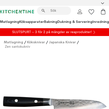
Matlagning
Köksapparater
Bakning
Dukning & Servering
Inredning
SLUTSPURT – 3 för 2 på mängder av reaprodukter!
Matlagning
/
Köksknivar
/
Japanska Knivar
/
Zen santokukniv