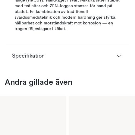
länge (HRC61). Handtaget i svart Mikarta sitter stabilt
med två nitar och ZEN-loggan stansas för hand på
bladet. En kombination av traditionell
svärdssmedsteknik och modern härdning ger styrka,
hållbarhet och motståndskraft mot korrosion — en
trogen följeslagare i köket.
Specifikation
Andra gillade även