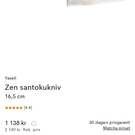
Yaxell
Zen santokukniv
16,5 cm
(
4.8
)
1 138 kr
30 dagars prisgaranti
Matcha priset
2 149 kr
Rek. pris