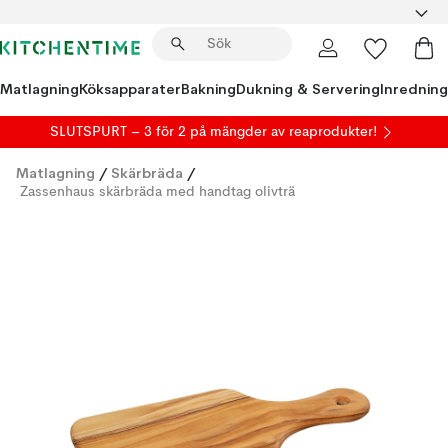
Matlagning
Köksapparater
Bakning
Dukning & Servering
Inredning
SLUTSPURT – 3 för 2 på mängder av reaprodukter!
Matlagning
/
Skärbräda
/
Zassenhaus skärbräda med handtag olivträ