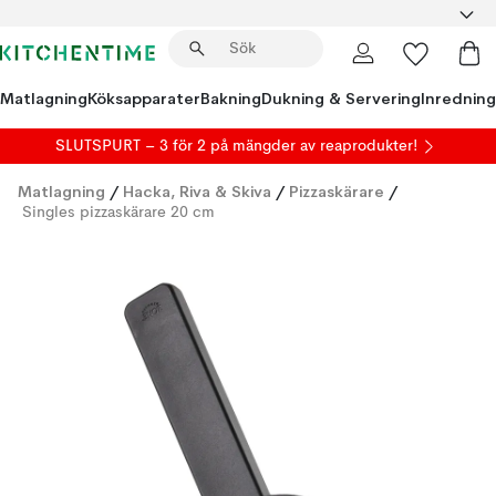
Matlagning
Köksapparater
Bakning
Dukning & Servering
Inredning
SLUTSPURT – 3 för 2 på mängder av reaprodukter!
Matlagning
/
Hacka, Riva & Skiva
/
Pizzaskärare
/
Singles pizzaskärare 20 cm