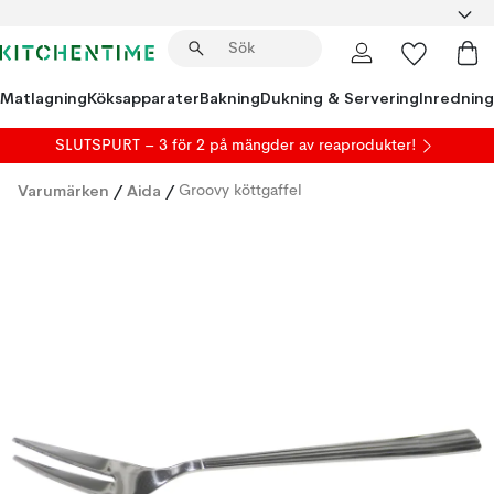
Matlagning
Köksapparater
Bakning
Dukning & Servering
Inredning
SLUTSPURT – 3 för 2 på mängder av reaprodukter!
Varumärken
/
Aida
/
Groovy köttgaffel