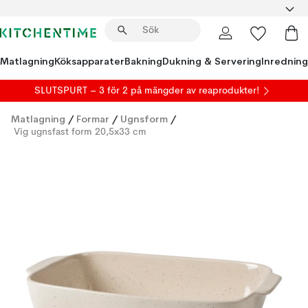
Matlagning
Köksapparater
Bakning
Dukning & Servering
Inredning
SLUTSPURT – 3 för 2 på mängder av reaprodukter!
Matlagning
/
Formar
/
Ugnsform
/
Vig ugnsfast form 20,5x33 cm