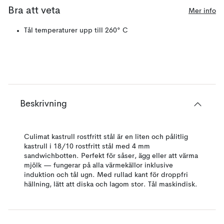
Bra att veta
Mer info
Tål temperaturer upp till 260° C
Beskrivning
Culimat kastrull rostfritt stål är en liten och pålitlig
kastrull i 18/10 rostfritt stål med 4 mm
sandwichbotten. Perfekt för såser, ägg eller att värma
mjölk — fungerar på alla värmekällor inklusive
induktion och tål ugn. Med rullad kant för droppfri
hällning, lätt att diska och lagom stor. Tål maskindisk.