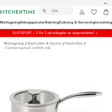
Matlagning
Köksapparater
Bakning
Dukning & Servering
Inredning
SLUTSPURT – 3 för 2 på mängder av reaprodukter!
Matlagning
/
Kastruller & Grytor
/
Kastruller
/
Culimat kastrull rostfritt stål