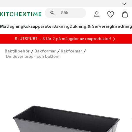
Matlagning
Köksapparater
Bakning
Dukning & Servering
Inredning
SLUTSPURT – 3 för 2 på mängder av reaprodukter!
Baktillbehör
/
Bakformar
/
Kakformar
/
De Buyer bröd- och bakform