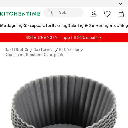
Matlagning
Köksapparater
Bakning
Dukning & Servering
Inredning
SISTA CHANSEN – upp till 50% rabatt
Baktillbehör
/
Bakformar
/
Kakformar
/
Cookie muffinsform XL 6-pack