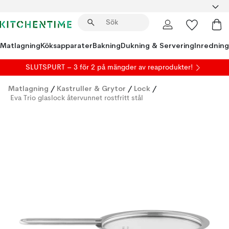
Matlagning
Köksapparater
Bakning
Dukning & Servering
Inredning
SLUTSPURT – 3 för 2 på mängder av reaprodukter!
Matlagning
/
Kastruller & Grytor
/
Lock
/
Eva Trio glaslock återvunnet rostfritt stål