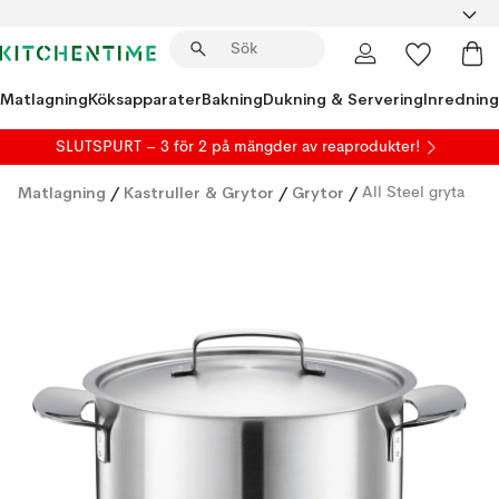
Matlagning
Köksapparater
Bakning
Dukning & Servering
Inredning
SLUTSPURT – 3 för 2 på mängder av reaprodukter!
Matlagning
/
Kastruller & Grytor
/
Grytor
/
All Steel gryta