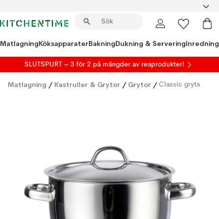
Matlagning
Köksapparater
Bakning
Dukning & Servering
Inredning
SLUTSPURT – 3 för 2 på mängder av reaprodukter!
Matlagning
/
Kastruller & Grytor
/
Grytor
/
Classic gryta