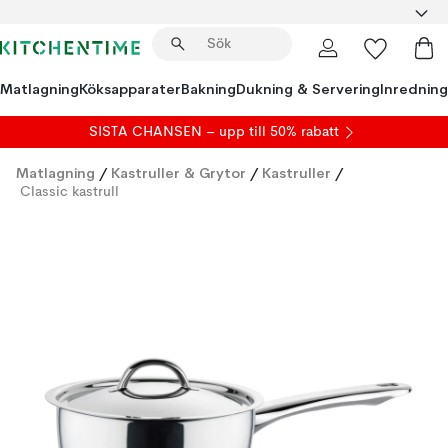
Matlagning
Köksapparater
Bakning
Dukning & Servering
Inredning
SISTA CHANSEN – upp till 50% rabatt
Matlagning
/
Kastruller & Grytor
/
Kastruller
/
Classic kastrull