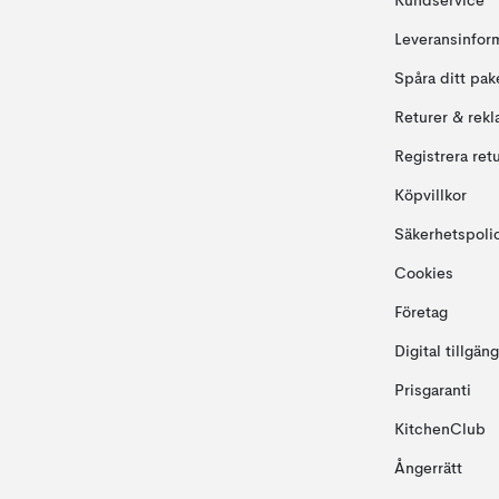
Kundservice
Leveransinfor
Spåra ditt pak
Returer & rekl
Registrera ret
Köpvillkor
Säkerhetspoli
Cookies
Företag
Digital tillgän
Prisgaranti
KitchenClub
Ångerrätt