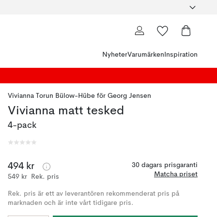
Nyheter
Varumärken
Inspiration
Vivianna Torun Bülow-Hübe
för
Georg Jensen
Vivianna matt tesked
4-pack
494 kr
30 dagars prisgaranti
Matcha priset
549 kr
Rek. pris
Rek. pris är ett av leverantören rekommenderat pris på
marknaden och är inte vårt tidigare pris.