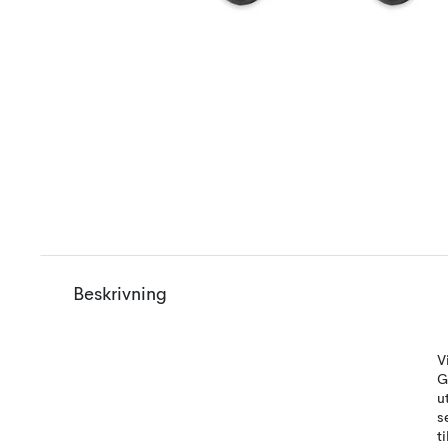
Beskrivning
V
G
u
s
t