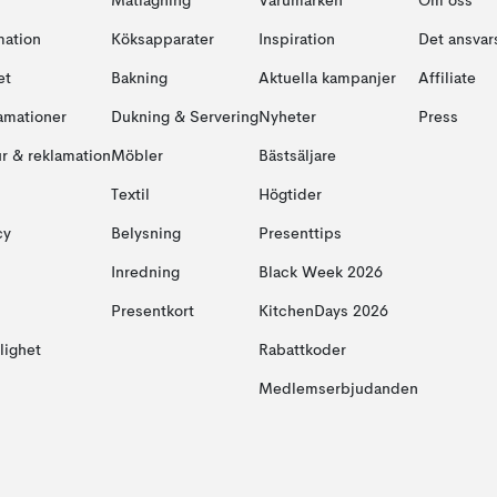
Matlagning
Varumärken
Om oss
mation
Köksapparater
Inspiration
Det ansvars
et
Bakning
Aktuella kampanjer
Affiliate
amationer
Dukning & Servering
Nyheter
Press
ur & reklamation
Möbler
Bästsäljare
Textil
Högtider
cy
Belysning
Presenttips
Inredning
Black Week 2026
Presentkort
KitchenDays 2026
glighet
Rabattkoder
Medlemserbjudanden