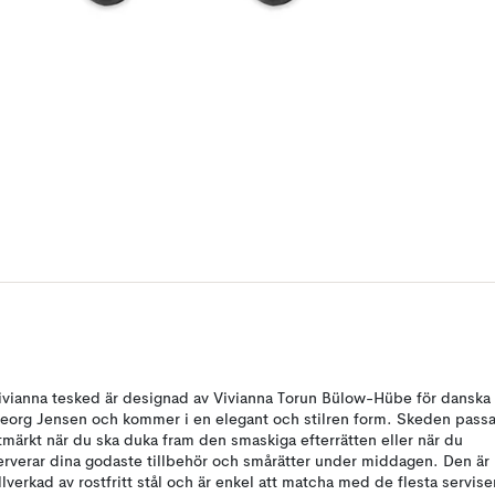
ivianna tesked är designad av Vivianna Torun Bülow-Hübe för danska
eorg Jensen och kommer i en elegant och stilren form. Skeden passa
tmärkt när du ska duka fram den smaskiga efterrätten eller när du
erverar dina godaste tillbehör och smårätter under middagen. Den är
illverkad av rostfritt stål och är enkel att matcha med de flesta servise