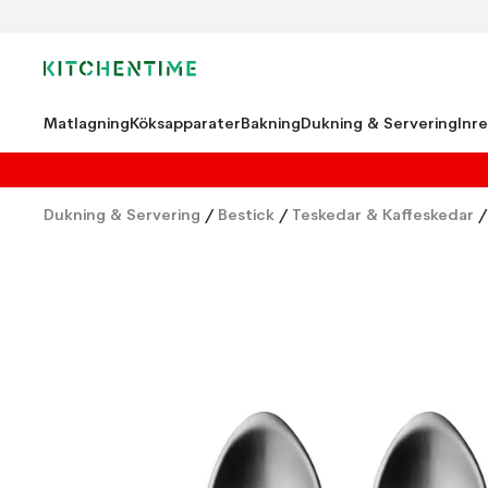
Matlagning
Köksapparater
Bakning
Dukning & Servering
Inr
Dukning & Servering
/
Bestick
/
Teskedar & Kaffeskedar
/