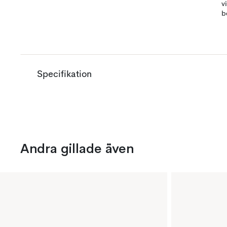
v
b
Specifikation
Andra gillade även