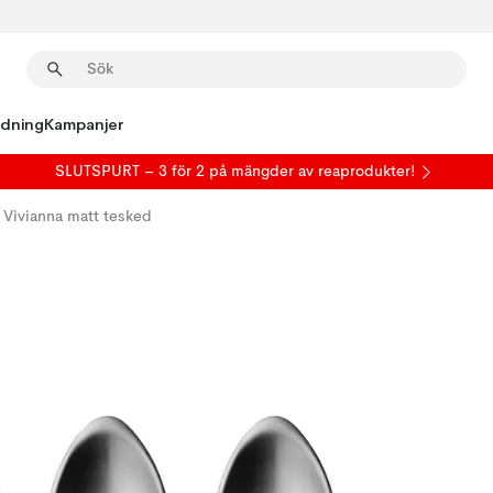
edning
Kampanjer
SLUTSPURT – 3 för 2 på mängder av reaprodukter!
Vivianna matt tesked