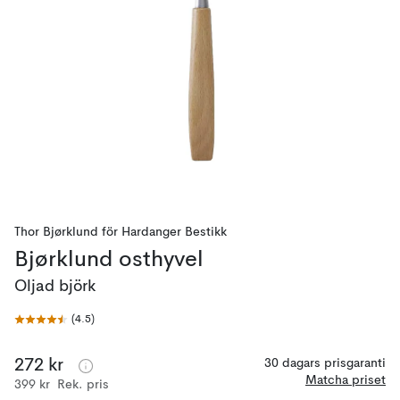
Thor Bjørklund
för
Hardanger Bestikk
Bjørklund osthyvel
Oljad björk
(
4.5
)
272 kr
30 dagars prisgaranti
Matcha priset
399 kr
Rek. pris