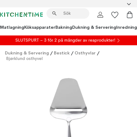
Matlagning
Köksapparater
Bakning
Dukning & Servering
Inredning
SLUTSPURT – 3 för 2 på mängder av reaprodukter!
Dukning & Servering
/
Bestick
/
Osthyvlar
/
Bjørklund osthyvel