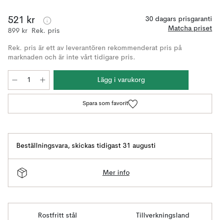
521 kr
30 dagars prisgaranti
Matcha priset
899 kr
Rek. pris
Rek. pris är ett av leverantören rekommenderat pris på
marknaden och är inte vårt tidigare pris.
Lägg i varukorg
Spara som favorit
Beställningsvara
,
skickas tidigast 31 augusti
Mer info
Rostfritt stål
Tillverkningsland