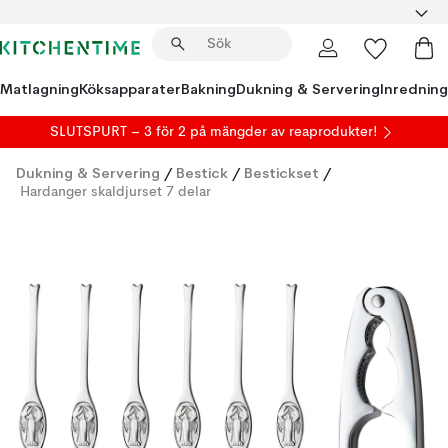
Matlagning
Köksapparater
Bakning
Dukning & Servering
Inredning
SLUTSPURT – 3 för 2 på mängder av reaprodukter!
Dukning & Servering
/
Bestick
/
Bestickset
/
Hardanger skaldjurset 7 delar