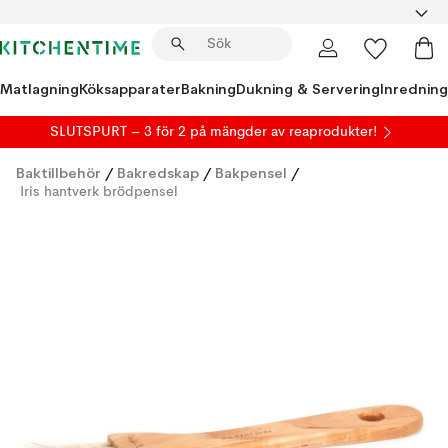
Matlagning
Köksapparater
Bakning
Dukning & Servering
Inredning
SLUTSPURT – 3 för 2 på mängder av reaprodukter!
Baktillbehör
/
Bakredskap
/
Bakpensel
/
Iris hantverk brödpensel