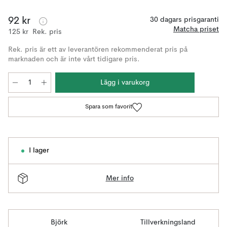
92 kr
30 dagars prisgaranti
Matcha priset
125 kr
Rek. pris
Rek. pris är ett av leverantören rekommenderat pris på
marknaden och är inte vårt tidigare pris.
Lägg i varukorg
Spara som favorit
I lager
Mer info
Björk
Tillverkningsland