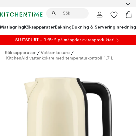
Matlagning
Köksapparater
Bakning
Dukning & Servering
Inredning
SLUTSPURT – 3 för 2 på mängder av reaprodukter!
Köksapparater
/
Vattenkokare
/
KitchenAid vattenkokare med temperaturkontroll 1,7 L